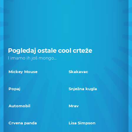
Pogledaj ostale cool crteže
I imamo ih još mongo...
Mickey Mouse
Skakavac
Popaj
Snježna kugla
Automobil
Mrav
Crvena panda
Lisa Simpson