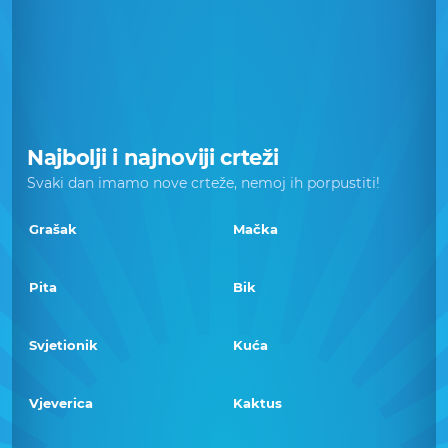
Najbolji i najnoviji crteži
Svaki dan imamo nove crteže, nemoj ih porpustiti!
Grašak
Mačka
Pita
Bik
Svjetionik
Kuća
Vjeverica
Kaktus