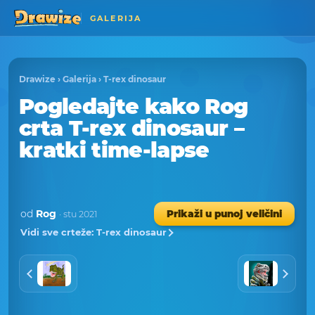
GALERIJA
Drawize
›
Galerija
›
T-rex dinosaur
Pogledajte kako Rog
crta T-rex dinosaur –
kratki time-lapse
od
Rog
Prikaži u punoj veličini
· stu 2021
Vidi sve crteže: T-rex dinosaur