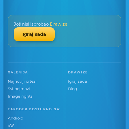
Još nisi isprobao
Drawize
Igraj sada
GALERIJA
DRAWIZE
Najnoviji crteži
Igraj sada
Svi pojmovi
Blog
Image rights
TAKOĐER DOSTUPNO NA:
Android
iOS