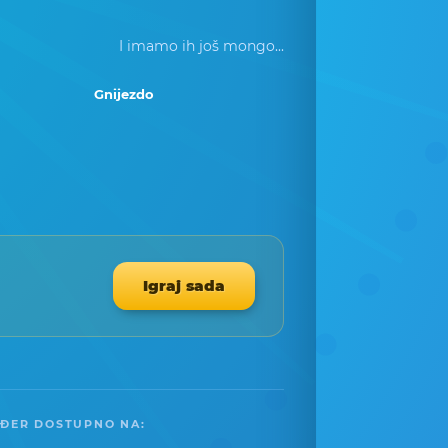
I imamo ih još mongo...
Gnijezdo
Igraj sada
ĐER DOSTUPNO NA: