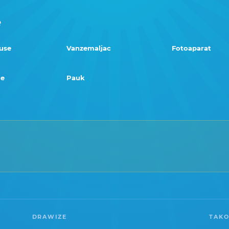
e
use
Vanzemaljac
Fotoaparat
me
Pauk
DRAWIZE
TAKO