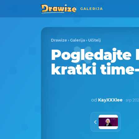
GALERIJA
Drawize
›
Galerija
›
Učitelj
Pogledajte 
kratki time
od
KayXXXlee
· srp 20