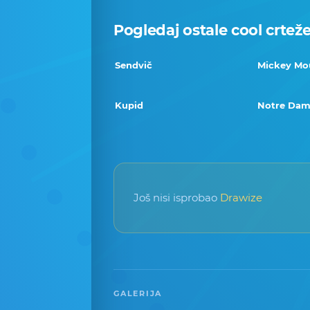
Pogledaj ostale cool crtež
Sendvič
Mickey Mo
Kupid
Notre Da
Još nisi isprobao
Drawize
GALERIJA