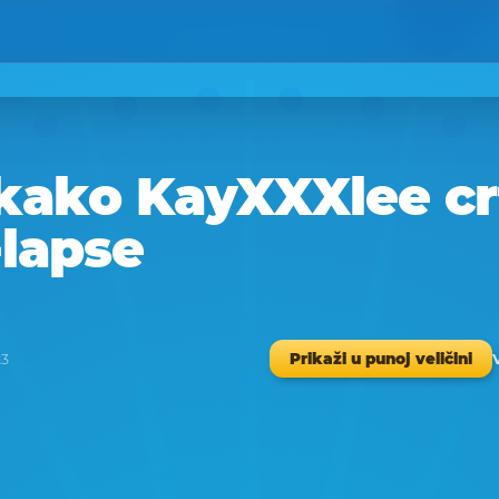
kako KayXXXlee crt
-lapse
Prikaži u punoj veličini
23