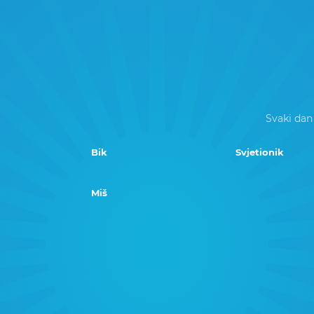
Svaki dan
Bik
Svjetionik
Miš