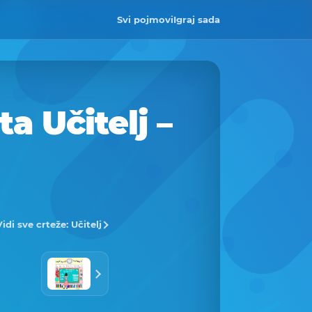
Svi pojmovi
Igraj sada
a Učitelj –
Vidi sve crteže: Učitelj