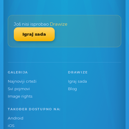
Još nisi isprobao
Drawize
Igraj sada
GALERIJA
DRAWIZE
Najnoviji crteži
Igraj sada
Svi pojmovi
Blog
Image rights
TAKOĐER DOSTUPNO NA:
Android
iOS