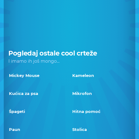
Pogledaj ostale cool crteže
I imamo ih još mongo...
Mickey Mouse
Kameleon
Kućica za psa
Mikrofon
Špageti
Hitna pomoć
Paun
Stolica