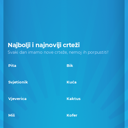
Najbolji i najnoviji crteži
Svaki dan imamo nove crteže, nemoj ih porpustiti!
Pita
Bik
Svjetionik
Kuća
Vjeverica
Kaktus
Miš
Kofer