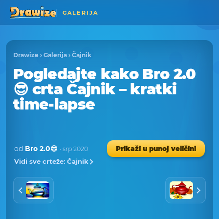
GALERIJA
Drawize
›
Galerija
›
Čajnik
Pogledajte kako Bro 2.0
😎 crta Čajnik – kratki
time-lapse
od
Bro 2.0😎
Prikaži u punoj veličini
· srp 2020
Vidi sve crteže: Čajnik