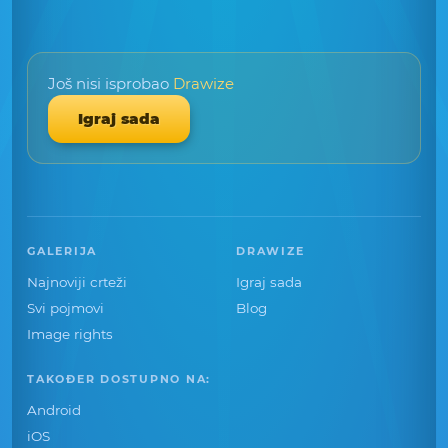
Još nisi isprobao
Drawize
Igraj sada
GALERIJA
DRAWIZE
Najnoviji crteži
Igraj sada
Svi pojmovi
Blog
Image rights
TAKOĐER DOSTUPNO NA:
Android
iOS