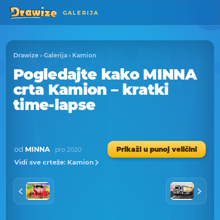
GALERIJA
Drawize
›
Galerija
›
Kamion
Pogledajte kako MINNA
crta Kamion – kratki
time-lapse
od
MINNA
Prikaži u punoj veličini
· pro 2020
Vidi sve crteže: Kamion