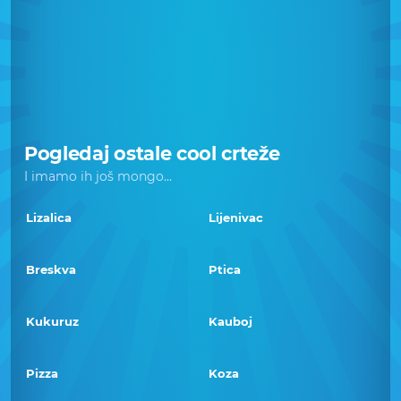
Pogledaj ostale cool crteže
I imamo ih još mongo...
Lizalica
Lijenivac
Breskva
Ptica
Kukuruz
Kauboj
Pizza
Koza