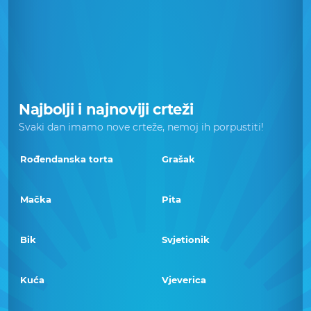
Najbolji i najnoviji crteži
Svaki dan imamo nove crteže, nemoj ih porpustiti!
Rođendanska torta
Grašak
Mačka
Pita
Bik
Svjetionik
Kuća
Vjeverica