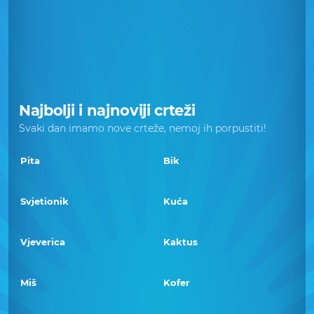
Najbolji i najnoviji crteži
Svaki dan imamo nove crteže, nemoj ih porpustiti!
Pita
Bik
Svjetionik
Kuća
Vjeverica
Kaktus
Miš
Kofer