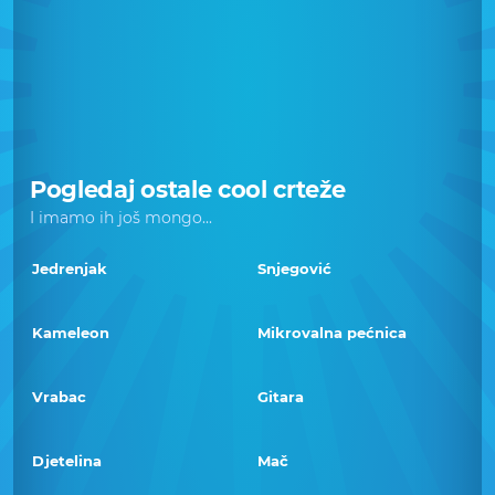
Pogledaj ostale cool crteže
I imamo ih još mongo...
Jedrenjak
Snjegović
Kameleon
Mikrovalna pećnica
Vrabac
Gitara
Djetelina
Mač