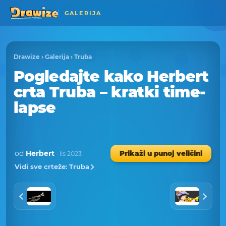
GALERIJA
Drawize
›
Galerija
›
Truba
Pogledajte kako Herbert
crta Truba – kratki time-
lapse
od
Herbert
Prikaži u punoj veličini
· lis 2023
Vidi sve crteže: Truba