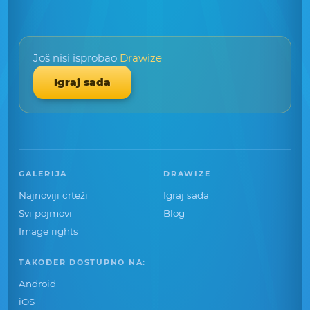
Još nisi isprobao
Drawize
Igraj sada
GALERIJA
DRAWIZE
Najnoviji crteži
Igraj sada
Svi pojmovi
Blog
Image rights
TAKOĐER DOSTUPNO NA:
Android
iOS