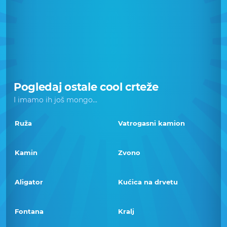
Pogledaj ostale cool crteže
I imamo ih još mongo...
Ruža
Vatrogasni kamion
Kamin
Zvono
Aligator
Kućica na drvetu
Fontana
Kralj