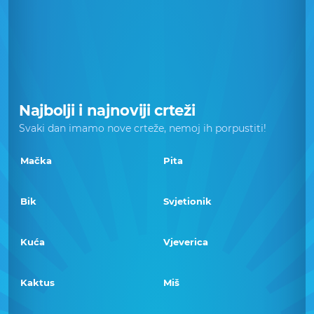
Najbolji i najnoviji crteži
Svaki dan imamo nove crteže, nemoj ih porpustiti!
Mačka
Pita
Bik
Svjetionik
Kuća
Vjeverica
Kaktus
Miš