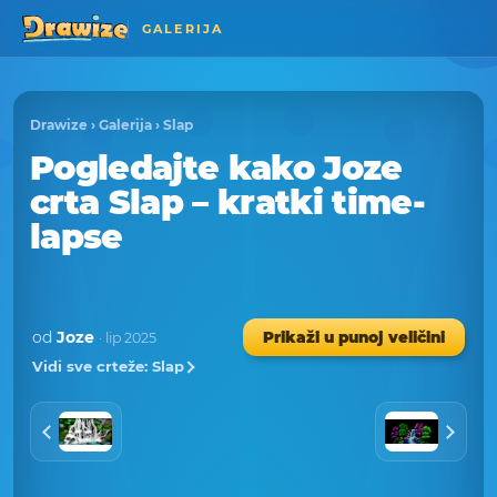
GALERIJA
Drawize
›
Galerija
›
Slap
Pogledajte kako Joze
crta Slap – kratki time-
lapse
od
Joze
Prikaži u punoj veličini
· lip 2025
Vidi sve crteže: Slap