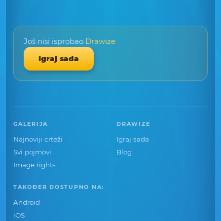
Još nisi isprobao
Drawize
Igraj sada
GALERIJA
DRAWIZE
Najnoviji crteži
Igraj sada
Svi pojmovi
Blog
Image rights
TAKOĐER DOSTUPNO NA:
Android
iOS