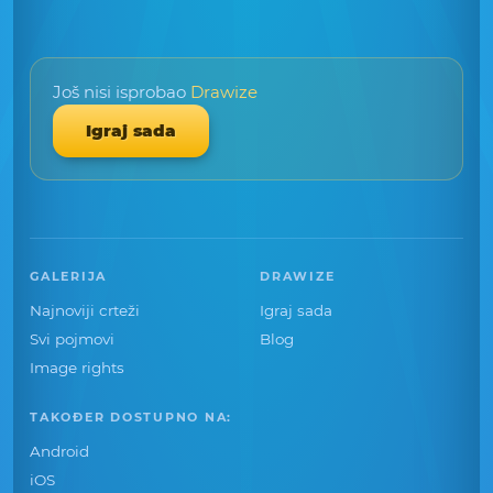
Još nisi isprobao
Drawize
Igraj sada
GALERIJA
DRAWIZE
Najnoviji crteži
Igraj sada
Svi pojmovi
Blog
Image rights
TAKOĐER DOSTUPNO NA:
Android
iOS