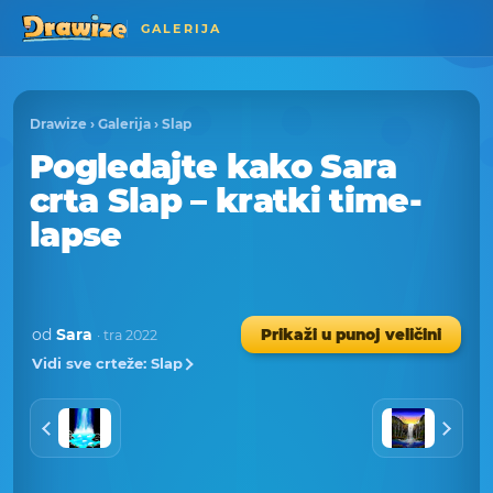
GALERIJA
Drawize
›
Galerija
›
Slap
Pogledajte kako Sara
crta Slap – kratki time-
lapse
od
Sara
Prikaži u punoj veličini
· tra 2022
Vidi sve crteže: Slap