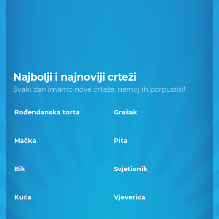
Najbolji i najnoviji crteži
Svaki dan imamo nove crteže, nemoj ih porpustiti!
Rođendanska torta
Grašak
Mačka
Pita
Bik
Svjetionik
Kuća
Vjeverica