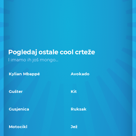
Pogledaj ostale cool crteže
I imamo ih još mongo...
Kylian Mbappé
Avokado
Gušter
Kit
Gusjenica
Ruksak
Motocikl
Jež