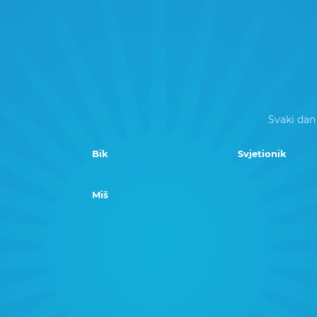
Svaki dan
Bik
Svjetionik
Miš