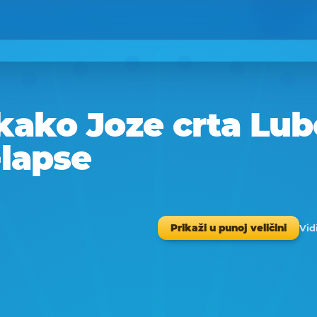
kako Joze crta Lub
-lapse
Vid
Prikaži u punoj veličini