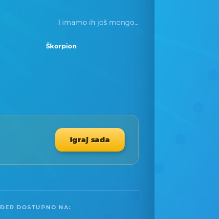
I imamo ih još mongo...
Škorpion
Igraj sada
ĐER DOSTUPNO NA: