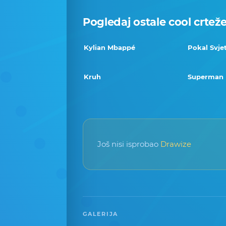
Pogledaj ostale cool crtež
Kylian Mbappé
Pokal Svje
Kruh
Superman
Još nisi isprobao
Drawize
GALERIJA