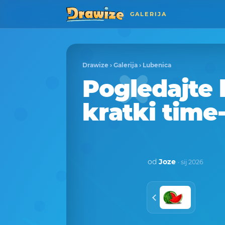
GALERIJA
Drawize
›
Galerija
›
Lubenica
Pogledajte 
kratki time
od
Joze
· sij 2026