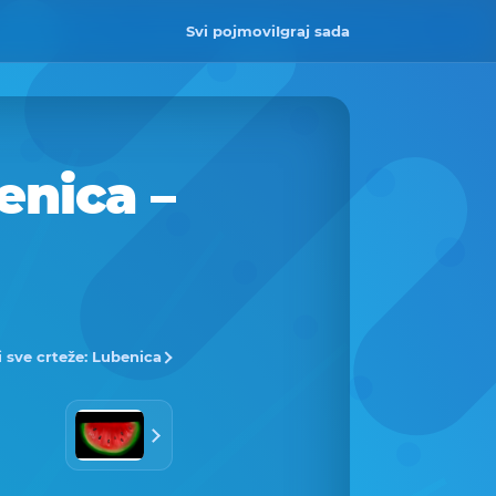
Svi pojmovi
Igraj sada
enica –
i sve crteže: Lubenica