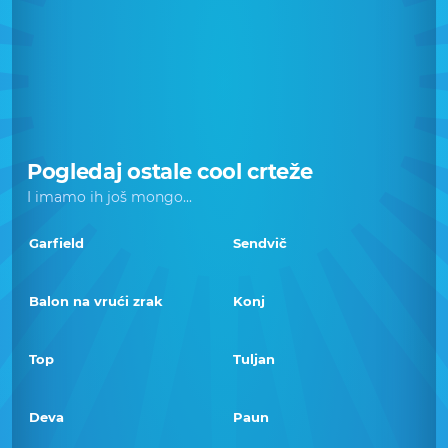
Pogledaj ostale cool crteže
I imamo ih još mongo...
Garfield
Sendvič
Balon na vrući zrak
Konj
Top
Tuljan
Deva
Paun