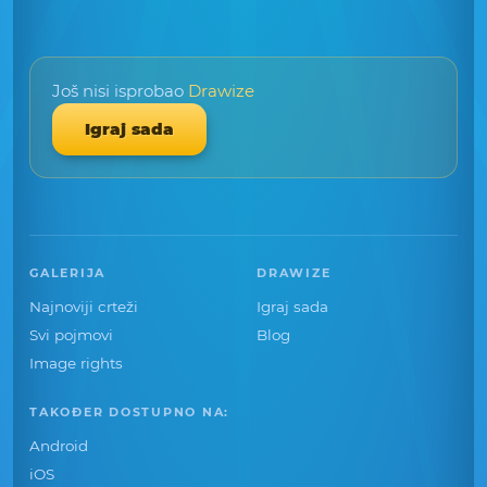
Još nisi isprobao
Drawize
Igraj sada
GALERIJA
DRAWIZE
Najnoviji crteži
Igraj sada
Svi pojmovi
Blog
Image rights
TAKOĐER DOSTUPNO NA:
Android
iOS