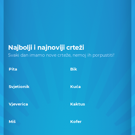
Najbolji i najnoviji crteži
Svaki dan imamo nove crteže, nemoj ih porpustiti!
Pita
Bik
Svjetionik
Kuća
Vjeverica
Kaktus
Miš
Kofer