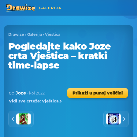
GALERIJA
Drawize
›
Galerija
›
Vještica
Pogledajte kako Joze
crta Vještica – kratki
time-lapse
od
Joze
Prikaži u punoj veličini
· kol 2022
Vidi sve crteže: Vještica