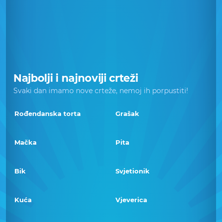
Najbolji i najnoviji crteži
Svaki dan imamo nove crteže, nemoj ih porpustiti!
Rođendanska torta
Grašak
Mačka
Pita
Bik
Svjetionik
Kuća
Vjeverica