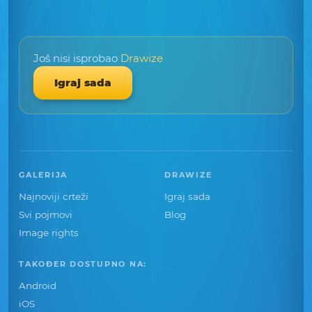
Još nisi isprobao
Drawize
Igraj sada
GALERIJA
DRAWIZE
Najnoviji crteži
Igraj sada
Svi pojmovi
Blog
Image rights
TAKOĐER DOSTUPNO NA:
Android
iOS