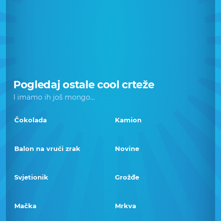
Pogledaj ostale cool crteže
I imamo ih još mongo...
Čokolada
Kamion
Balon na vrući zrak
Novine
Svjetionik
Grožđe
Mačka
Mrkva