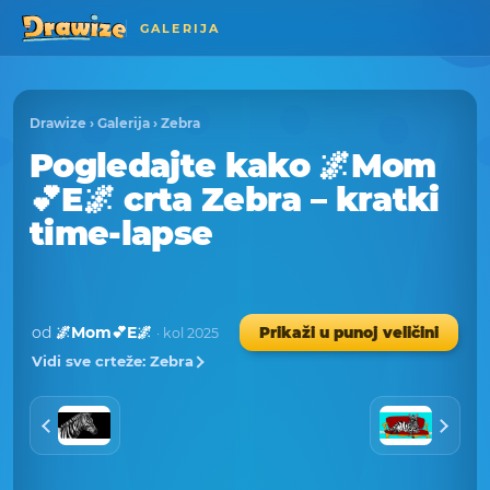
GALERIJA
Drawize
›
Galerija
›
Zebra
Pogledajte kako 🌌Mom
💕E🌌 crta Zebra – kratki
time-lapse
od
🌌Mom💕E🌌
Prikaži u punoj veličini
· kol 2025
Vidi sve crteže: Zebra