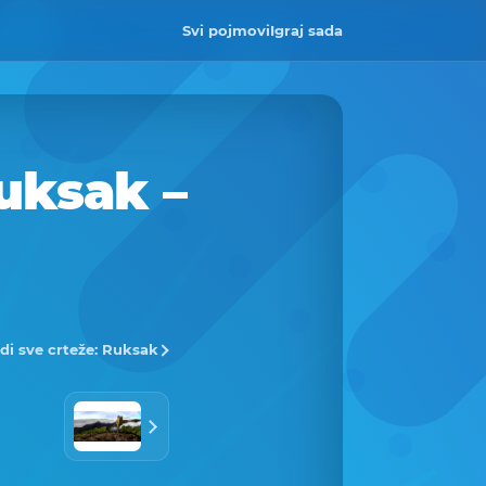
Svi pojmovi
Igraj sada
uksak –
di sve crteže: Ruksak