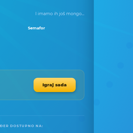
I imamo ih još mongo...
Semafor
Igraj sada
ĐER DOSTUPNO NA: