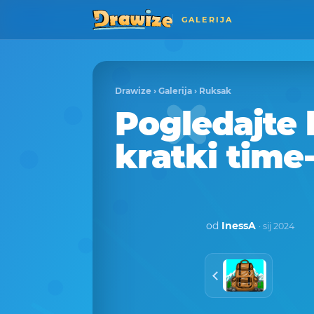
GALERIJA
Drawize
›
Galerija
›
Ruksak
Pogledajte 
kratki time
od
InessA
· sij 2024