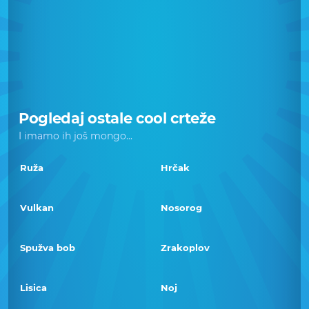
Pogledaj ostale cool crteže
I imamo ih još mongo...
Ruža
Hrčak
Vulkan
Nosorog
Spužva bob
Zrakoplov
Lisica
Noj