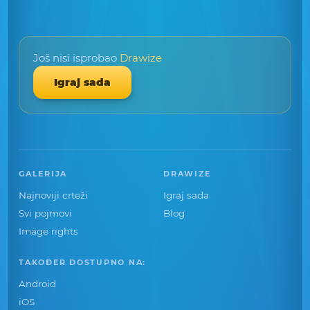
Još nisi isprobao
Drawize
Igraj sada
GALERIJA
DRAWIZE
Najnoviji crteži
Igraj sada
Svi pojmovi
Blog
Image rights
TAKOĐER DOSTUPNO NA:
Android
iOS