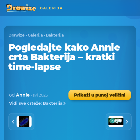
GALERIJA
Drawize
›
Galerija
›
Bakterija
Pogledajte kako Annie
crta Bakterija – kratki
time-lapse
od
Annie
Prikaži u punoj veličini
· svi 2025
Vidi sve crteže: Bakterija