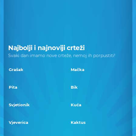
Najbolji i najnoviji crteži
Svaki dan imamo nove crteže, nemoj ih porpustiti!
Grašak
Mačka
Pita
Bik
Svjetionik
Kuća
Vjeverica
Kaktus