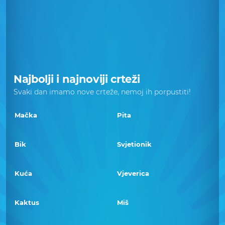
Najbolji i najnoviji crteži
Svaki dan imamo nove crteže, nemoj ih porpustiti!
Mačka
Pita
Bik
Svjetionik
Kuća
Vjeverica
Kaktus
Miš