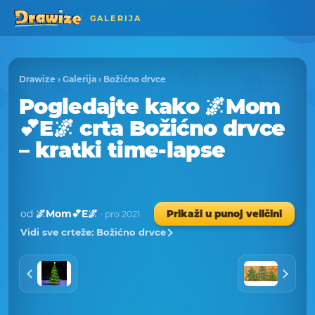
GALERIJA
Drawize
›
Galerija
›
Božićno drvce
Pogledajte kako 🌌Mom
💕E🌌 crta Božićno drvce
– kratki time-lapse
od
🌌Mom💕E🌌
Prikaži u punoj veličini
· pro 2021
Vidi sve crteže: Božićno drvce