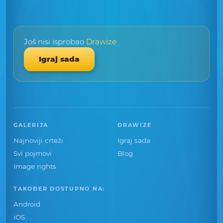
Još nisi isprobao
Drawize
Igraj sada
GALERIJA
DRAWIZE
Najnoviji crteži
Igraj sada
Svi pojmovi
Blog
Image rights
TAKOĐER DOSTUPNO NA:
Android
iOS