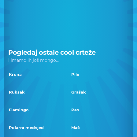
Pogledaj ostale cool crteže
I imamo ih još mongo...
Kruna
Pile
Ruksak
Grašak
Flamingo
Pas
Polarni medvjed
Mač