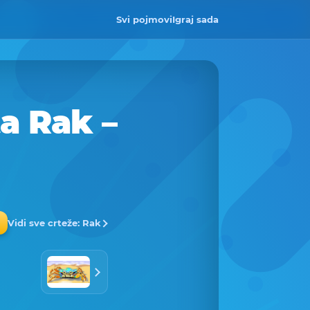
Svi pojmovi
Igraj sada
a Rak –
Vidi sve crteže: Rak