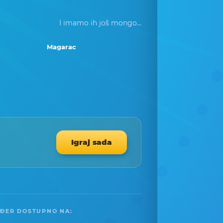
I imamo ih još mongo...
Magarac
Igraj sada
ĐER DOSTUPNO NA: