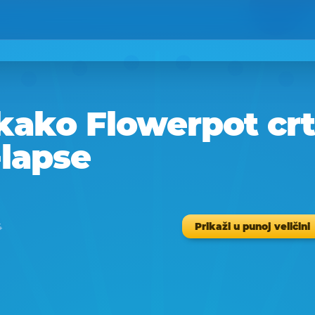
kako Flowerpot crt
-lapse
Prikaži u punoj veličini
4