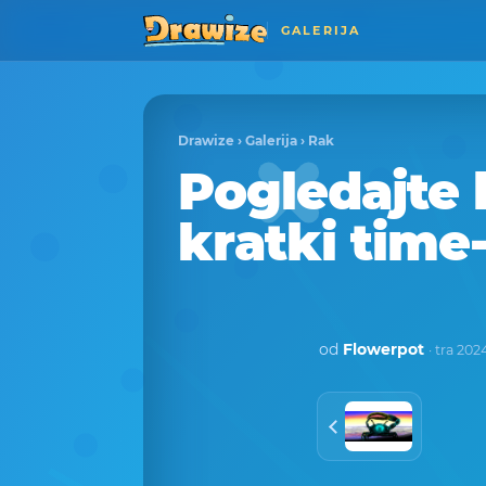
GALERIJA
Drawize
›
Galerija
›
Rak
Pogledajte 
kratki time
od
Flowerpot
· tra 202