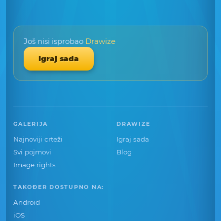
Još nisi isprobao
Drawize
Igraj sada
GALERIJA
DRAWIZE
Najnoviji crteži
Igraj sada
Svi pojmovi
Blog
Image rights
TAKOĐER DOSTUPNO NA:
Android
iOS