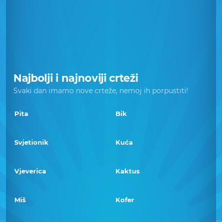
Najbolji i najnoviji crteži
Svaki dan imamo nove crteže, nemoj ih porpustiti!
Pita
Bik
Svjetionik
Kuća
Vjeverica
Kaktus
Miš
Kofer