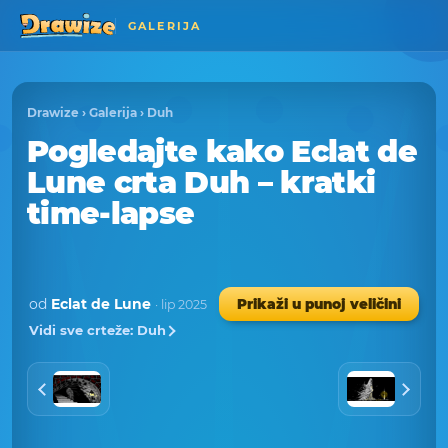
GALERIJA
Drawize
›
Galerija
›
Duh
Pogledajte kako Eclat de
Lune crta Duh – kratki
time-lapse
od
Eclat de Lune
Prikaži u punoj veličini
· lip 2025
Vidi sve crteže: Duh