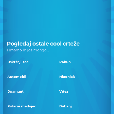
Pogledaj ostale cool crteže
I imamo ih još mongo...
Uskršnji zec
Rakun
Automobil
Hladnjak
Dijamant
Vitez
Polarni medvjed
Bubanj