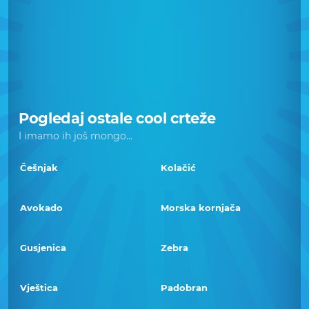
Pogledaj ostale cool crteže
I imamo ih još mongo...
Češnjak
Kolačić
Avokado
Morska kornjača
Gusjenica
Zebra
Vještica
Padobran