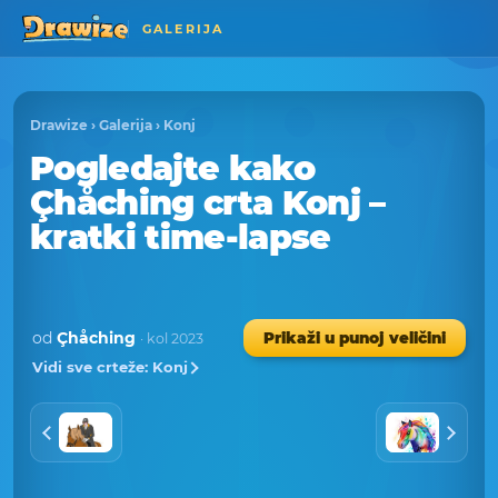
GALERIJA
Drawize
›
Galerija
›
Konj
Pogledajte kako
Çhåching crta Konj –
kratki time-lapse
od
Çhåching
Prikaži u punoj veličini
· kol 2023
Vidi sve crteže: Konj