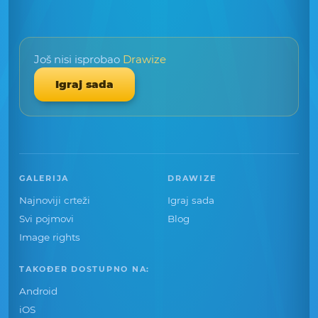
Još nisi isprobao
Drawize
Igraj sada
GALERIJA
DRAWIZE
Najnoviji crteži
Igraj sada
Svi pojmovi
Blog
Image rights
TAKOĐER DOSTUPNO NA:
Android
iOS