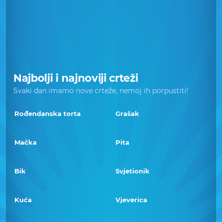
Najbolji i najnoviji crteži
Svaki dan imamo nove crteže, nemoj ih porpustiti!
Rođendanska torta
Grašak
Mačka
Pita
Bik
Svjetionik
Kuća
Vjeverica