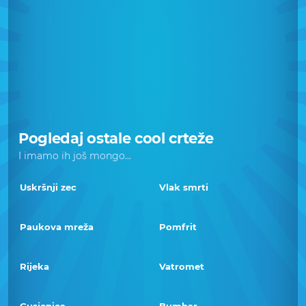
Pogledaj ostale cool crteže
I imamo ih još mongo...
Uskršnji zec
Vlak smrti
Paukova mreža
Pomfrit
Rijeka
Vatromet