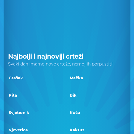
Najbolji i najnoviji crteži
Svaki dan imamo nove crteže, nemoj ih porpustiti!
Grašak
Mačka
Pita
Bik
Svjetionik
Kuća
Vjeverica
Kaktus