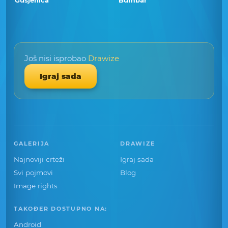
Gusjenica
Bumbar
Još nisi isprobao
Drawize
Igraj sada
GALERIJA
DRAWIZE
Najnoviji crteži
Igraj sada
Svi pojmovi
Blog
Image rights
TAKOĐER DOSTUPNO NA:
Android