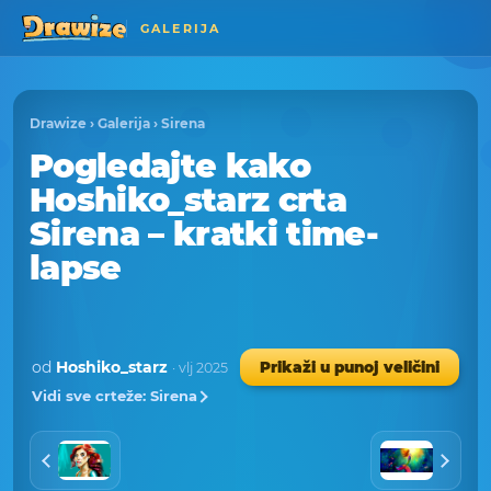
GALERIJA
Drawize
›
Galerija
›
Sirena
Pogledajte kako
Hoshiko_starz crta
Sirena – kratki time-
lapse
od
Hoshiko_starz
Prikaži u punoj veličini
· vlj 2025
Vidi sve crteže: Sirena