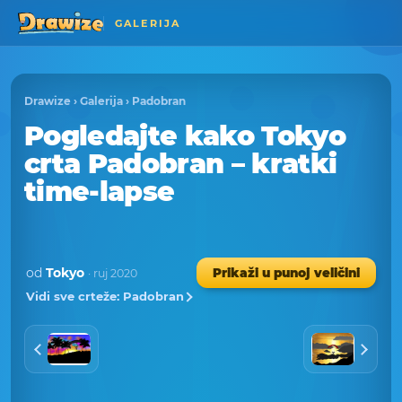
GALERIJA
Drawize
›
Galerija
›
Padobran
Pogledajte kako Tokyo
crta Padobran – kratki
time-lapse
od
Tokyo
Prikaži u punoj veličini
· ruj 2020
Vidi sve crteže: Padobran