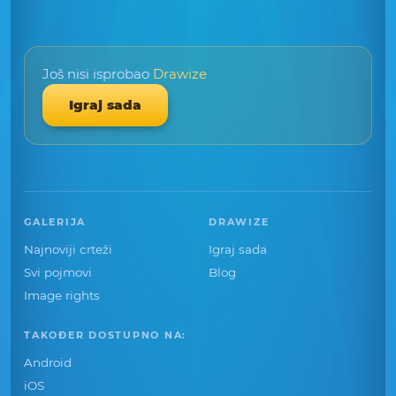
Još nisi isprobao
Drawize
Igraj sada
GALERIJA
DRAWIZE
Najnoviji crteži
Igraj sada
Svi pojmovi
Blog
Image rights
TAKOĐER DOSTUPNO NA:
Android
iOS