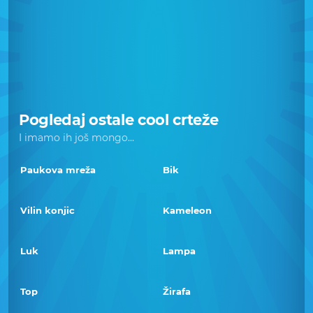
Pogledaj ostale cool crteže
I imamo ih još mongo...
Paukova mreža
Bik
Vilin konjic
Kameleon
Luk
Lampa
Top
Žirafa