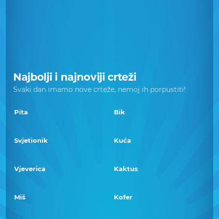
Najbolji i najnoviji crteži
Svaki dan imamo nove crteže, nemoj ih porpustiti!
Pita
Bik
Svjetionik
Kuća
Vjeverica
Kaktus
Miš
Kofer