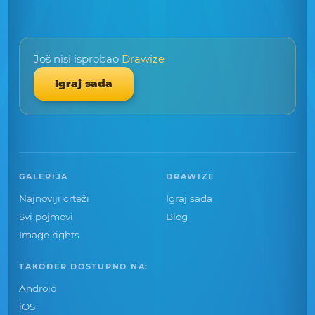
Još nisi isprobao
Drawize
Igraj sada
GALERIJA
DRAWIZE
Najnoviji crteži
Igraj sada
Svi pojmovi
Blog
Image rights
TAKOĐER DOSTUPNO NA:
Android
iOS