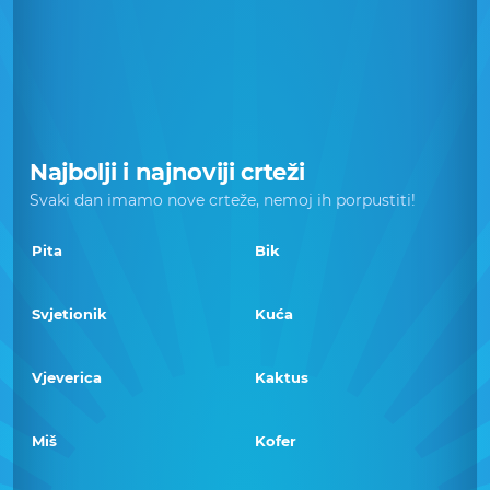
Najbolji i najnoviji crteži
Svaki dan imamo nove crteže, nemoj ih porpustiti!
Pita
Bik
Svjetionik
Kuća
Vjeverica
Kaktus
Miš
Kofer