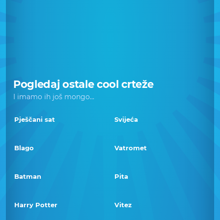
Pogledaj ostale cool crteže
I imamo ih još mongo...
Pješčani sat
Svijeća
Blago
Vatromet
Batman
Pita
Harry Potter
Vitez