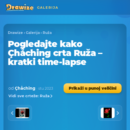
GALERIJA
Drawize
›
Galerija
›
Ruža
Pogledajte kako
Çhåching crta Ruža –
kratki time-lapse
od
Çhåching
Prikaži u punoj veličini
· stu 2023
Vidi sve crteže: Ruža