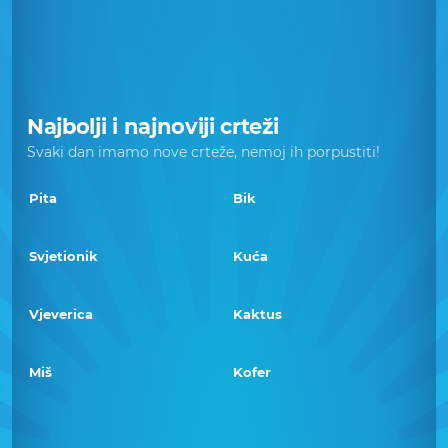
Najbolji i najnoviji crteži
Svaki dan imamo nove crteže, nemoj ih porpustiti!
Pita
Bik
Svjetionik
Kuća
Vjeverica
Kaktus
Miš
Kofer