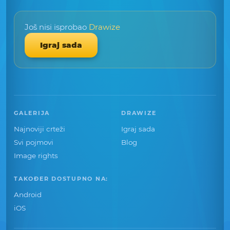
Još nisi isprobao
Drawize
Igraj sada
GALERIJA
DRAWIZE
Najnoviji crteži
Igraj sada
Svi pojmovi
Blog
Image rights
TAKOĐER DOSTUPNO NA:
Android
iOS