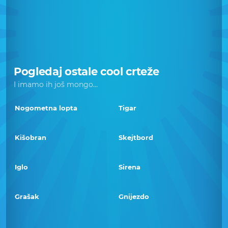
Pogledaj ostale cool crteže
I imamo ih još mongo...
Nogometna lopta
Tigar
Kišobran
Skejtbord
Iglo
Sirena
Grašak
Gnijezdo