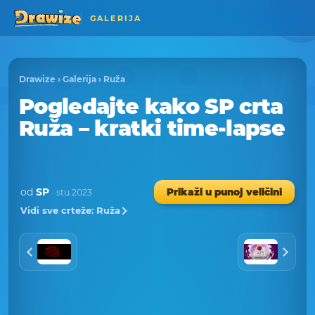
GALERIJA
Drawize
›
Galerija
›
Ruža
Pogledajte kako SP crta
Ruža – kratki time-lapse
od
SP
Prikaži u punoj veličini
· stu 2023
Vidi sve crteže: Ruža