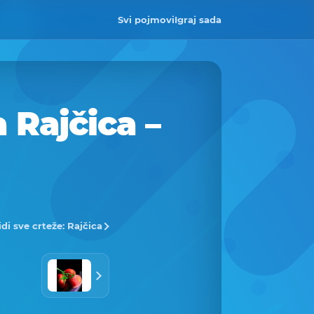
Svi pojmovi
Igraj sada
 Rajčica –
idi sve crteže: Rajčica