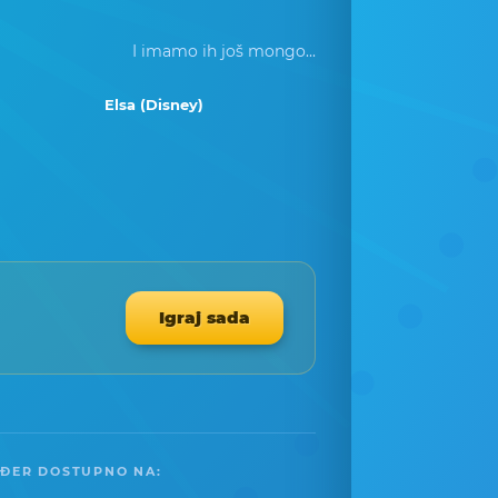
I imamo ih još mongo...
Elsa (Disney)
Igraj sada
ĐER DOSTUPNO NA: