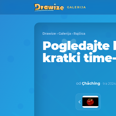
GALERIJA
Drawize
›
Galerija
›
Rajčica
Pogledajte 
kratki time
od
Çhåching
· tra 2024