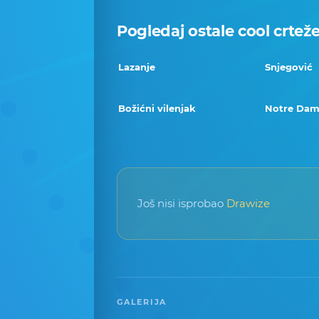
Pogledaj ostale cool crtež
Lazanje
Snjegović
Božićni vilenjak
Notre Da
Još nisi isprobao
Drawize
GALERIJA