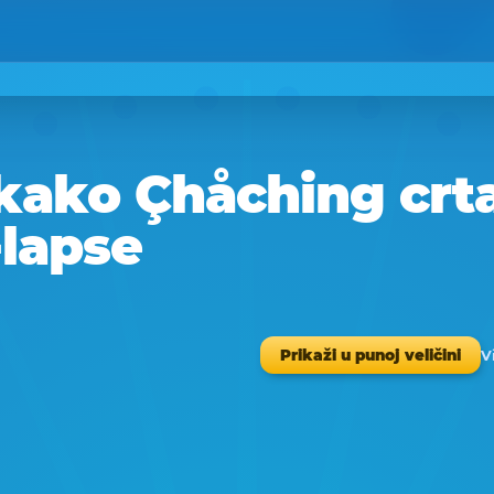
kako Çhåching crta
-lapse
V
Prikaži u punoj veličini