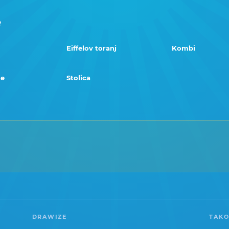
e
Eiffelov toranj
Kombi
me
Stolica
DRAWIZE
TAKO