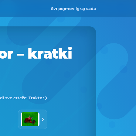
Svi pojmovi
Igraj sada
or – kratki
di sve crteže: Traktor