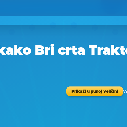
ako Bri crta Trakt
Vi
Prikaži u punoj veličini