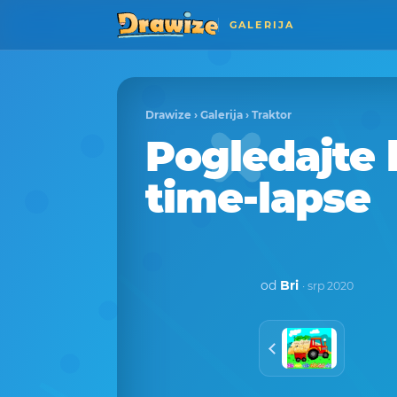
GALERIJA
Drawize
›
Galerija
›
Traktor
Pogledajte k
time-lapse
od
Bri
· srp 2020