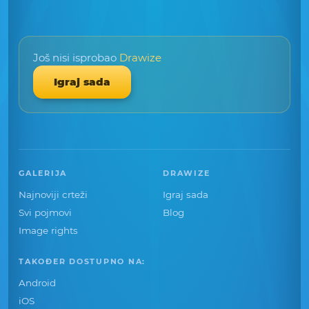
Još nisi isprobao
Drawize
Igraj sada
GALERIJA
DRAWIZE
Najnoviji crteži
Igraj sada
Svi pojmovi
Blog
Image rights
TAKOĐER DOSTUPNO NA:
Android
iOS