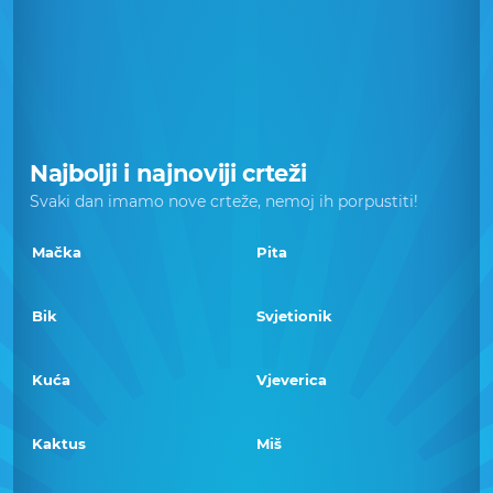
Najbolji i najnoviji crteži
Svaki dan imamo nove crteže, nemoj ih porpustiti!
Mačka
Pita
Bik
Svjetionik
Kuća
Vjeverica
Kaktus
Miš