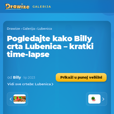
GALERIJA
Drawize
›
Galerija
›
Lubenica
Pogledajte kako Billy
crta Lubenica – kratki
time-lapse
od
Billy
Prikaži u punoj veličini
· lip 2023
Vidi sve crteže: Lubenica