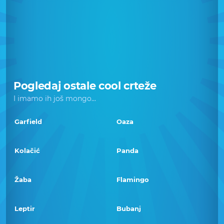
Pogledaj ostale cool crteže
I imamo ih još mongo...
Garfield
Oaza
Kolačić
Panda
Žaba
Flamingo
Leptir
Bubanj