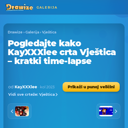
GALERIJA
Drawize
›
Galerija
›
Vještica
Pogledajte kako
KayXXXlee crta Vještica
– kratki time-lapse
od
KayXXXlee
Prikaži u punoj veličini
· kol 2023
Vidi sve crteže: Vještica