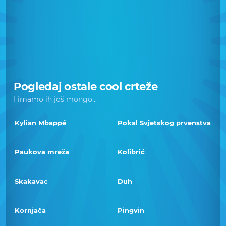
Pogledaj ostale cool crteže
I imamo ih još mongo...
Kylian Mbappé
Pokal Svjetskog prvenstva
Paukova mreža
Kolibrić
Skakavac
Duh
Kornjača
Pingvin