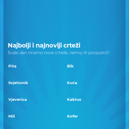
Najbolji i najnoviji crteži
Svaki dan imamo nove crteže, nemoj ih porpustiti!
Pita
Bik
Svjetionik
Kuća
Vjeverica
Kaktus
Miš
Kofer