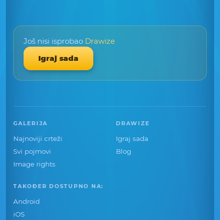
Još nisi isprobao
Drawize
Igraj sada
GALERIJA
DRAWIZE
Najnoviji crteži
Igraj sada
Svi pojmovi
Blog
Image rights
TAKOĐER DOSTUPNO NA:
Android
iOS